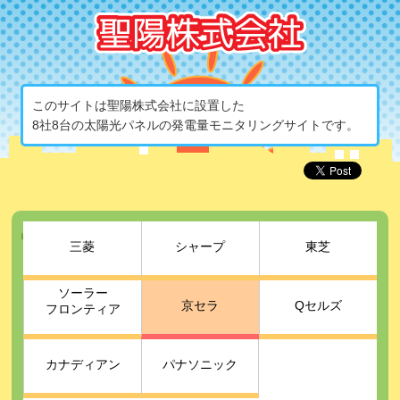
このサイトは聖陽株式会社に設置した
8社8台の太陽光パネルの発電量モニタリングサイトです。
三菱
シャープ
東芝
ソーラー
京セラ
Qセルズ
フロンティア
カナディアン
パナソニック