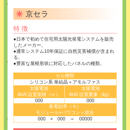
京セラ
特 徴
●日本で初めて住宅用太陽光発電システムを販売
したメーカー。
●通常システム10年保証に自然災害補償が含まれ
る。
●豊富な屋根形状に対応したパネルの種類。
セル種類
シリコン系 単結晶＋アモルファス
太陽電池
太陽電池
4kW 設置面積（㎡）
4kW 設置重量（kg）
000
000
発電効率（％）
モジュール×パワコン＝総合
000 × 000 ＝ 00000